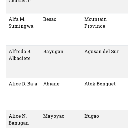
Chakas Jr.
Alfa M.
Besao
Mountain
Sumingwa
Province
Alfredo B.
Bayugan
Agusan del Sur
Albaciete
Alice D. Ba-a
Abiang
Atok Benguet
Alice N.
Mayoyao
Ifugao
Banugan