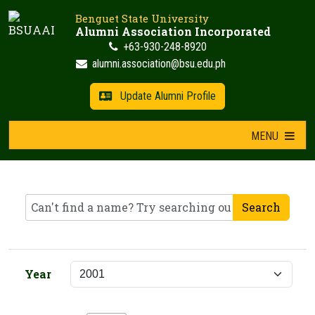
Skip
Benguet State University
to
Alumni Association Incorporated
content
+63-930-248-8920
alumni.association@bsu.edu.ph
Update Alumni Profile
MENU
Search
Year